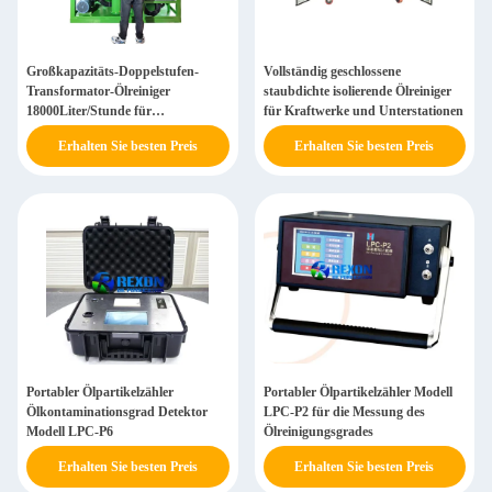
Großkapazitäts-Doppelstufen-
Vollständig geschlossene
Transformator-Ölreiniger
staubdichte isolierende Ölreiniger
18000Liter/Stunde für
für Kraftwerke und Unterstationen
Kraftwerksnutzung
Erhalten Sie besten Preis
Erhalten Sie besten Preis
Portabler Ölpartikelzähler
Portabler Ölpartikelzähler Modell
Ölkontaminationsgrad Detektor
LPC-P2 für die Messung des
Modell LPC-P6
Ölreinigungsgrades
Erhalten Sie besten Preis
Erhalten Sie besten Preis