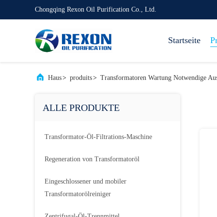
Chongqing Rexon Oil Purification Co., Ltd.
Startseite
P
Haus
>
produits
>
Transformatoren Wartung Notwendige Au
ALLE PRODUKTE
Transformator-Öl-Filtrations-Maschine
Regeneration von Transformatoröl
Eingeschlossener und mobiler
Transformatorölreiniger
Zentrifugal-Öl-Trennmittel