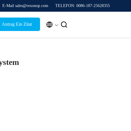
E-Mail sales@rexonop.com
TELEFON: 0086-187-25628355


Antrag Ein Zitat
ystem