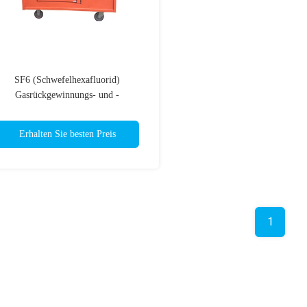
SF6 (Schwefelhexafluorid)
Gasrückgewinnungs- und -
auffüllvorrichtung Modell GD-
2290Y/300
Erhalten Sie besten Preis
1