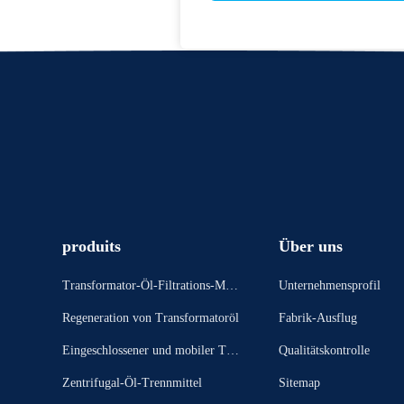
produits
Über uns
Transformator-Öl-Filtrations-Masc
Unternehmensprofil
hine
Regeneration von Transformatoröl
Fabrik-Ausflug
Eingeschlossener und mobiler Tran
Qualitätskontrolle
sformatorölreiniger
Zentrifugal-Öl-Trennmittel
Sitemap