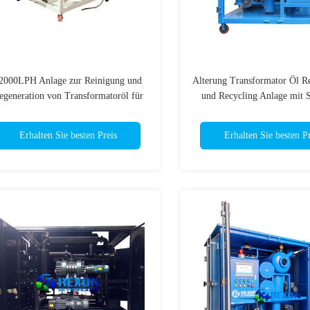
2000LPH Anlage zur Reinigung und
Alterung Transformator Öl R
egeneration von Transformatoröl für
und Recycling Anlage mit S
ie Wartung von Umspannwerken und
Regeneration Tank ausges
Leistungstransformatoren
Erhalten Sie besten Preis
Erhalten Sie besten Pr