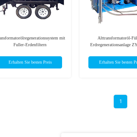
ansformatorölregenerationssystem mit
Alttransformatoröl-Fül
Fuller-Erdenfiltern
Erdregenerationsanlage Z
((3000LPH)
Erhalten Sie besten Preis
Erhalten Sie besten Pr
1