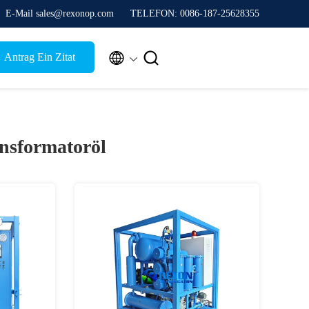
E-Mail sales@rexonop.com
TELEFON: 0086-187-25628355


Antrag Ein Zitat
nsformatoröl