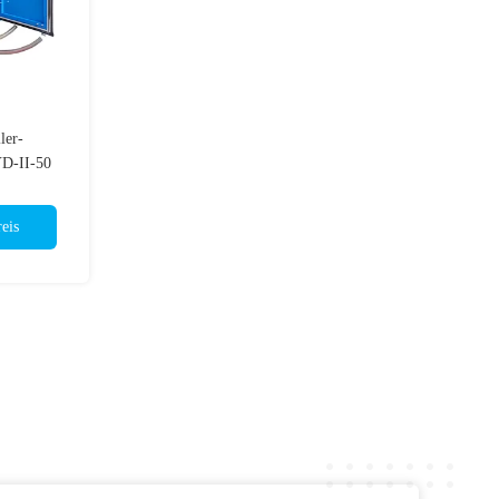
ler-
YD-II-50
eis