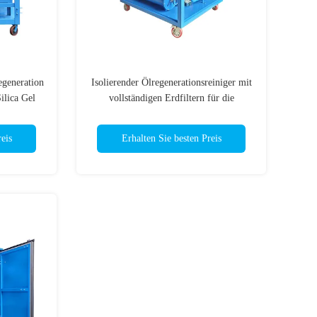
egeneration
Isolierender Ölregenerationsreiniger mit
ilica Gel
vollständigen Erdfiltern für die
tattet
Transformatorölsäureentfernung
eis
Erhalten Sie besten Preis