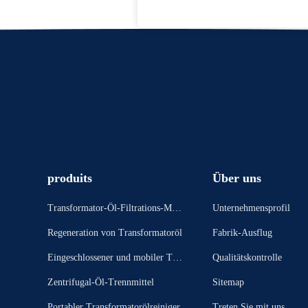
produits
Über uns
Transformator-Öl-Filtrations-Masc
Unternehmensprofil
hine
Regeneration von Transformatoröl
Fabrik-Ausflug
Eingeschlossener und mobiler Tran
Qualitätskontrolle
sformatorölreiniger
Zentrifugal-Öl-Trennmittel
Sitemap
Portabler Transformatorölreiniger
Treten Sie mit uns in