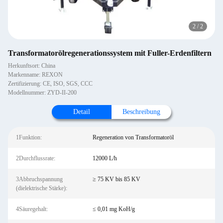
2
/
2
Transformatorölregenerationssystem mit Fuller-Erdenfiltern
Herkunftsort: China
Markenname: REXON
Zertifizierung: CE, ISO, SGS, CCC
Modellnummer: ZYD-II-200
Detail
Beschreibung
1Funktion:
Regeneration von Transformatoröl
2Durchflussrate:
12000 L/h
3Abbruchspannung
≥ 75 KV bis 85 KV
(dielektrische Stärke):
4Säuregehalt:
≤ 0,01 mg KoH/g