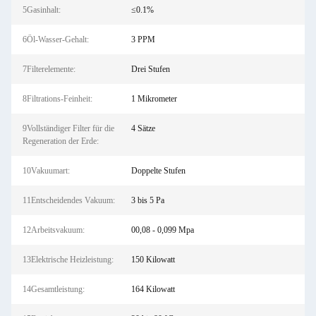
5Gasinhalt:
≤0.1%
6Öl-Wasser-Gehalt:
3 PPM
7Filterelemente:
Drei Stufen
8Filtrations-Feinheit:
1 Mikrometer
9Vollständiger Filter für die
4 Sätze
Regeneration der Erde:
10Vakuumart:
Doppelte Stufen
11Entscheidendes Vakuum:
3 bis 5 Pa
12Arbeitsvakuum:
00,08 - 0,099 Mpa
13Elektrische Heizleistung:
150 Kilowatt
14Gesamtleistung:
164 Kilowatt