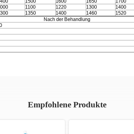
400
1500
1600
1650
1700
000
1100
1220
1300
1400
300
1350
1400
1460
1520
Nach der Behandlung
0
Empfohlene Produkte