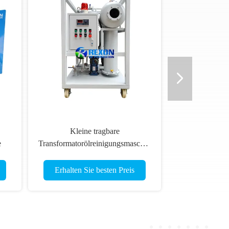
Kleine tragbare
e
Transformatorölreinigungsmaschine
mit hocheffizienter Filtration und
Entgasung
Erhalten Sie besten Preis