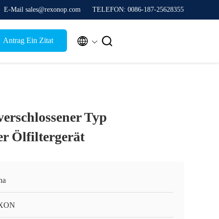
E-Mail sales@rexonop.com
TELEFON: 0086-187-25628355


Antrag Ein Zitat
erschlossener Typ
er Ölfiltergerät
na
XON