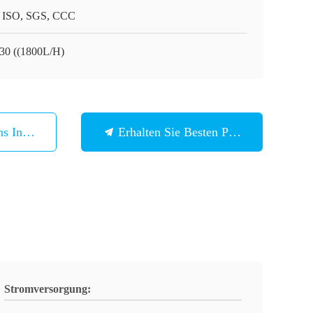
 ISO, SGS, CCC
30 ((1800L/H)
ns In Verbindung
Erhalten Sie Besten Preis
Stromversorgung: