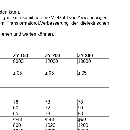
rden kann.
 eignet sich somit für eine Vielzahl von Anwendungen.
em Transformatoröl.Verbesserung der dielektrischen
edienen und warten können.
ZY-150
ZY-200
ZY-300
9000
12000
18000
≤ 05
≤ 05
≤ 05
78
78
78
60
72
90
65
78
98
Φ48
Φ48
φ60
800
1020
1200