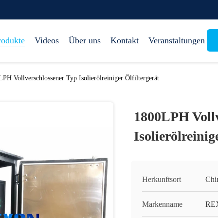
rodukte
Videos
Über uns
Kontakt
Veranstaltungen
PH Vollverschlossener Typ Isolierölreiniger Ölfiltergerät
1800LPH Vollv
Isolierölreinig
Herkunftsort
Chi
Markenname
RE