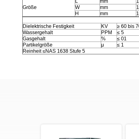
L
mm
1
Größe
W
mm
1
H
mm
1
Dielektrische Festigkeit
KV
≥ 60 bis 7
Wassergehalt
PPM
≤ 5
Gasgehalt
%
≤ 01
Partikelgröße
μ
≤ 1
Reinheit ≤NAS 1638 Stufe 5