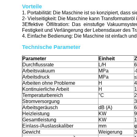
Vorteile
1. Portabilität: Die Maschine ist so konzipiert, dass
2- Vielseitigkeit: Die Maschine kann Transformatoröl
3Effektive Ölfiltration: Das einstufige Vakuumsys
Festigkeit und Verlängerung der Lebensdauer des Tr
4. Einfache Bedienung: Die Maschine ist einfach und 
Technische Parameter
Parameter
Einheit
Z
Durchflussrate
L/H
6
Arbeitsvakuum
MPa
-
Arbeitsdruck
MPa
≤
Arbeiten ohne Probleme
H
4
Kontinuierliche Arbeit
H
1
Temperaturbereich
°C
2
Stromversorgung
3
Arbeitsgeräusch
dB (A)
6
Heizleistung
KW
9
Gesamtleistung
KW
1
Einlass-/Auslasskaliber
mm
Gewicht
Weigerung
3