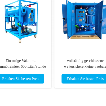
Einstufige Vakuum-
vollständig geschlossene
mmölreiniger 600 Liter/Stunde
wettersichere kleine tragbar
für die Wartung kleiner
Transformatorölreiniger
Transformatoren
Erhalten Sie besten Preis
Erhalten Sie besten Preis