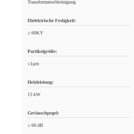
Transformatorölreinigung
Dielektrische Festigkeit:
≥ 60KV
Partikelgröße:
≤1μm
Heizleistung:
15 kW
Geräuschpegel:
≤ 60 dB