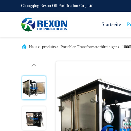
Chongqing Rexon Oil Purification Co., Ltd.
Startseite
P
Haus
>
produits
>
Portabler Transformatorölreiniger
>
1800L