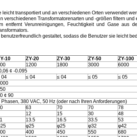
 sie leicht transportiert und an verschiedenen Orten verwendet we
 in verschiedenen Transformatorenarten und -größen filtern und
tem entfernt Verunreinigungen, Feuchtigkeit und Gase aus d
ansformators.
benutzerfreundlich gestaltet, sodass die Benutzer sie leicht b
Y-10
ZY-20
ZY-30
ZY-50
ZY-100
00
1200
1800
3000
6000
0,06 ¢ -0.095
 04
≤ 04
≤ 04
≤ 05
≤ 05
000
50
0 ¢ 90
 Phasen, 380 VAC, 50 Hz (oder nach Ihren Anforderungen)
0
63
70
70
78
12
15
30
48
1
13.5
16.5
33.5
53
φ25
φ25
φ25
φ32
φ42
00
400
450
550
680