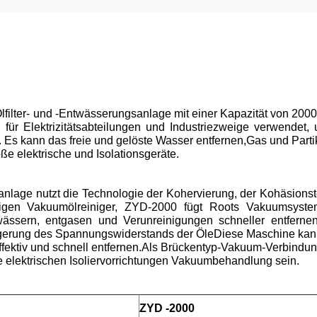
lter- und -Entwässerungsanlage mit einer Kapazität von 2000
 für Elektrizitätsabteilungen und Industriezweige verwendet, 
. Es kann das freie und gelöste Wasser entfernen,Gas und Part
ße elektrische und Isolationsgeräte.
nlage nutzt die Technologie der Kohervierung, der Kohäsionste
ufigen Vakuumölreiniger, ZYD-2000 fügt Roots Vakuumsyst
wässern, entgasen und Verunreinigungen schneller entfernen
erung des Spannungswiderstands der ÖleDiese Maschine kann au
effektiv und schnell entfernen.Als Brückentyp-Vakuum-Verbindu
 elektrischen Isoliervorrichtungen Vakuumbehandlung sein.
ZYD -2000