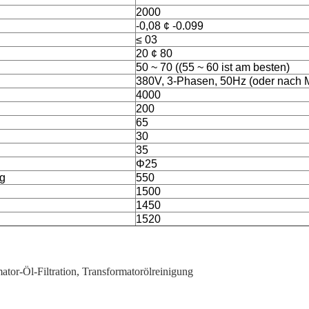
2000
-0,08 ¢ -0.099
≤ 03
20 ¢ 80
50 ~ 70 ((55 ~ 60 ist am besten)
380V, 3-Phasen, 50Hz (oder nach 
4000
200
65
30
35
Φ25
g
550
1500
1450
1520
ator-Öl-Filtration
,
Transformatorölreinigung