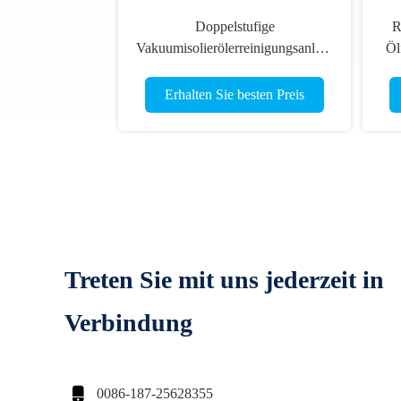
Doppelstufige
R
Vakuumisolierölerreinigungsanlage
Öl
mit digitalen Messgeräten
Erhalten Sie besten Preis
Treten Sie mit uns jederzeit in
Verbindung

0086-187-25628355