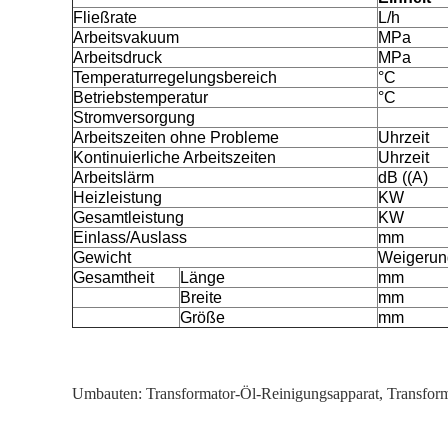
Fließrate
L/h
Arbeitsvakuum
MPa
Arbeitsdruck
MPa
Temperaturregelungsbereich
°C
Betriebstemperatur
°C
Stromversorgung
Arbeitszeiten ohne Probleme
Uhrzeit
Kontinuierliche Arbeitszeiten
Uhrzeit
Arbeitslärm
dB ((A)
Heizleistung
KW
Gesamtleistung
KW
Einlass/Auslass
mm
Gewicht
Weigerun
Gesamtheit
Länge
mm
Breite
mm
Größe
mm
Umbauten:
Transformator-Öl-Reinigungsapparat
,
Transform