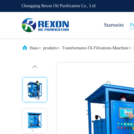
Chongqing Rexon Oil Purification Co., Ltd.
Startseite
P
Haus
>
produits
>
Transformator-Öl-Filtrations-Maschine
>