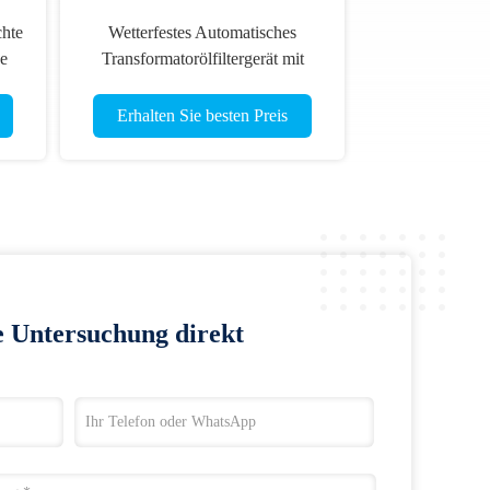
chte
Wetterfestes Automatisches
e
Transformatorölfiltergerät mit
Vakuum von 3 bis 5 Pa
Erhalten Sie besten Preis
e Untersuchung direkt