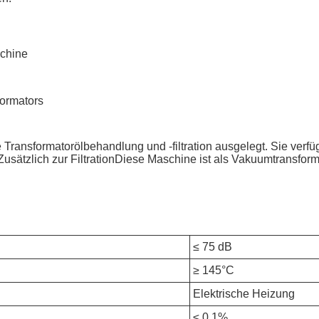
schine
formators
ie Transformatorölbehandlung und -filtration ausgelegt. Sie ve
ätzlich zur FiltrationDiese Maschine ist als Vakuumtransforma
≤ 75 dB
≥ 145°C
Elektrische Heizung
≤ 0,1%