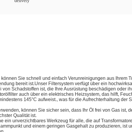
delivery
können Sie schnell und einfach Verunreinigungen aus Ihrem Tra
ndung bereit ist.Unser Filtersystem verfügt über ein hochwirksa
rei von Schadstoffen ist, die Ihre Ausrüstung beschädigen oder 
orölfilter auch über ein elektrisches Heizsystem, das hilft, Feu
destens 145°C aufweist., was für die Aufrechterhaltung der Si
wenden, können Sie sicher sein, dass Ihr Öl frei von Gas ist, 
hster Qualität ist.
ne ein unverzichtbares Werkzeug für alle, die auf Transformato
ammpunkt und einem geringen Gasgehalt zu produzieren, ist uns
en.