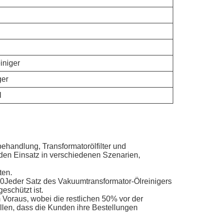
iniger
ger
l
behandlung, Transformatorölfilter und
den Einsatz in verschiedenen Szenarien,
ten.
00Jeder Satz des Vakuumtransformator-Ölreinigers
eschützt ist.
 Voraus, wobei die restlichen 50% vor der
llen, dass die Kunden ihre Bestellungen