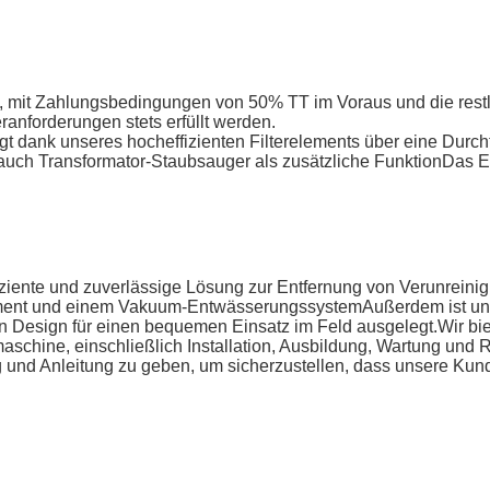
t, mit Zahlungsbedingungen von 50% TT im Voraus und die restl
eranforderungen stets erfüllt werden.
gt dank unseres hocheffizienten Filterelements über eine Durc
auch Transformator-Staubsauger als zusätzliche FunktionDas End
ffiziente und zuverlässige Lösung zur Entfernung von Verunrei
lement und einem Vakuum-EntwässerungssystemAußerdem ist un
 Design für einen bequemen Einsatz im Feld ausgelegt.Wir bi
rmaschine, einschließlich Installation, Ausbildung, Wartung un
g und Anleitung zu geben, um sicherzustellen, dass unsere Kund