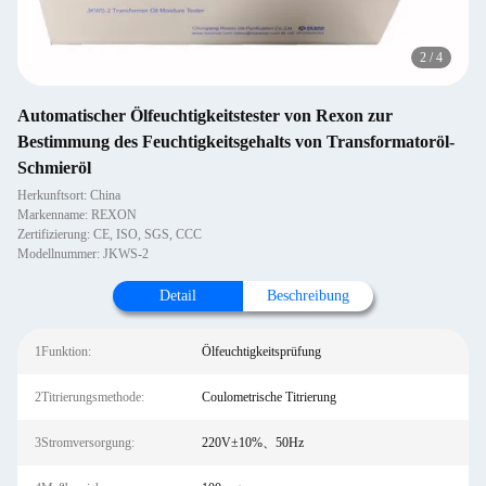
2
/
4
Automatischer Ölfeuchtigkeitstester von Rexon zur
Bestimmung des Feuchtigkeitsgehalts von Transformatoröl-
Schmieröl
Herkunftsort: China
Markenname: REXON
Zertifizierung: CE, ISO, SGS, CCC
Modellnummer: JKWS-2
Detail
Beschreibung
1Funktion:
Ölfeuchtigkeitsprüfung
2Titrierungsmethode:
Coulometrische Titrierung
3Stromversorgung:
220V±10%、50Hz