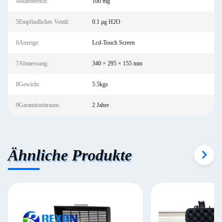
4Maßbereich:
100 mg
5Empfindliches Ventil:
0.1 μg H2O
6Anzeige:
Lcd-Touch Screen
7Abmessung:
340 × 295 × 155 mm
8Gewicht:
5.5kgs
9Garantiezeitraum:
2 Jahre
Ähnliche Produkte