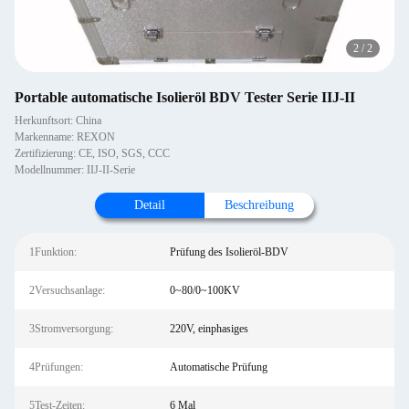
2
/
2
Portable automatische Isolieröl BDV Tester Serie IIJ-II
Herkunftsort: China
Markenname: REXON
Zertifizierung: CE, ISO, SGS, CCC
Modellnummer: IIJ-II-Serie
Detail
Beschreibung
1Funktion:
Prüfung des Isolieröl-BDV
2Versuchsanlage:
0~80/0~100KV
3Stromversorgung:
220V, einphasiges
4Prüfungen:
Automatische Prüfung
5Test-Zeiten:
6 Mal