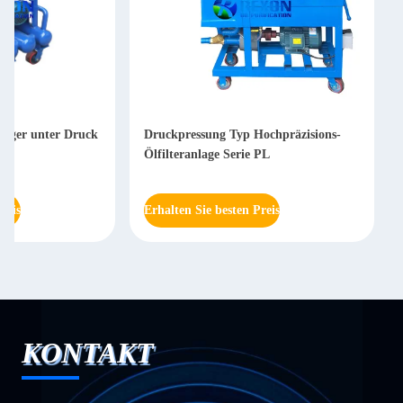
niger unter Druck
Druckpressung Typ Hochpräzisions-
Ölfilteranlage Serie PL
reis
Erhalten Sie besten Preis
KONTAKT