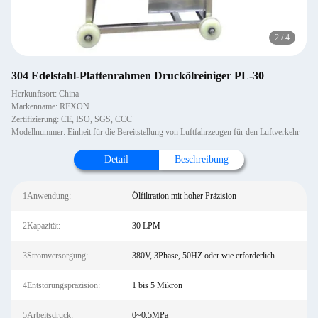
2
/
4
304 Edelstahl-Plattenrahmen Druckölreiniger PL-30
Herkunftsort: China
Markenname: REXON
Zertifizierung: CE, ISO, SGS, CCC
Modellnummer: Einheit für die Bereitstellung von Luftfahrzeugen für den Luftverkehr
Detail
Beschreibung
1Anwendung:
Ölfiltration mit hoher Präzision
2Kapazität:
30 LPM
3Stromversorgung:
380V, 3Phase, 50HZ oder wie erforderlich
4Entstörungspräzision:
1 bis 5 Mikron
5Arbeitsdruck:
0~0.5MPa