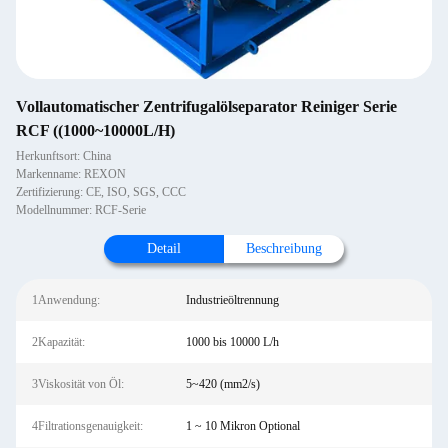
Vollautomatischer Zentrifugalölseparator Reiniger Serie
RCF ((1000~10000L/H)
Herkunftsort: China
Markenname: REXON
Zertifizierung: CE, ISO, SGS, CCC
Modellnummer: RCF-Serie
Detail
Beschreibung
1Anwendung:
Industrieöltrennung
2Kapazität:
1000 bis 10000 L/h
3Viskosität von Öl:
5~420 (mm2/s)
4Filtrationsgenauigkeit:
1 ~ 10 Mikron Optional