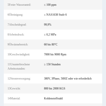
5Freier Wasseranteil:
≤ 100 ppm
6Ölreinigung:
≤ NAS1638 Stufe 6
7Abscheidegrad:
99,9%
8Arbeitsdruck:
≤ 0,2 MPa
9Ölwärmebereich:
60 bis 80°C
10Geschwindigkeit:
7000 bis 9000 Rpm
11Ununterbrochene
≥ 150 Stunden
Arbeitsstunden:
12Stromversorgung:
380V, 3Phase, 50HZ oder wie erforderlich
13Gewicht:
800 bis 2000 KGS
14Material:
Kohlenstoffstahl