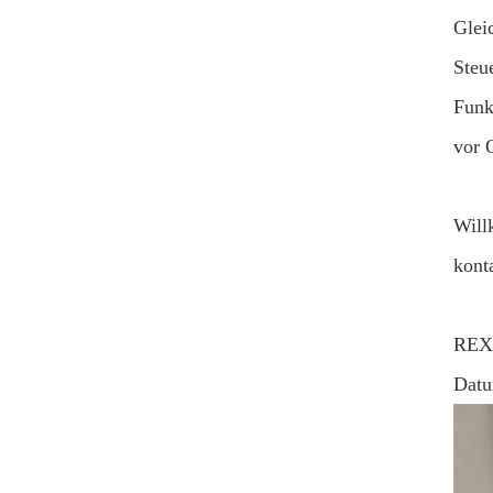
Glei
Steu
Funk
vor 
Will
kont
REX
Datu