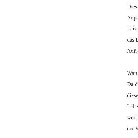
Dies
Anpa
Leis
das 
Aufr
Waru
Da d
dies
Lebe
wodu
der 