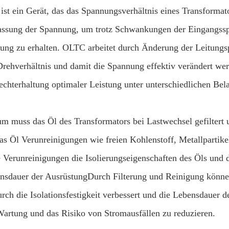
 ist ein Gerät, das das Spannungsverhältnis eines Transformato
ssung der Spannung, um trotz Schwankungen der Eingangsspa
tung zu erhalten. OLTC arbeitet durch Änderung der Leitungs
Drehverhältnis und damit die Spannung effektiv verändert w
echterhaltung optimaler Leistung unter unterschiedlichen Be
m muss das Öl des Transformators bei Lastwechsel gefiltert 
as Öl Verunreinigungen wie freien Kohlenstoff, Metallpartikel
e Verunreinigungen die Isolierungseigenschaften des Öls und d
nsdauer der AusrüstungDurch Filterung und Reinigung können 
rch die Isolationsfestigkeit verbessert und die Lebensdauer d
Wartung und das Risiko von Stromausfällen zu reduzieren.