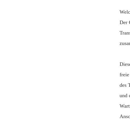
Welc
Der 
Tran
zusa
Dies
frei
des 
und 
Wart
Ansc