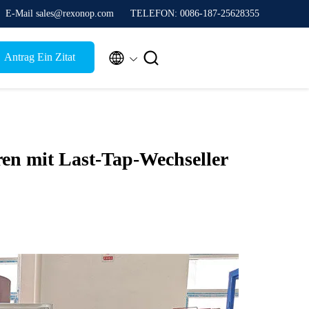
E-Mail sales@rexonop.com
TELEFON: 0086-187-25628355


Antrag Ein Zitat
n mit Last-Tap-Wechseller