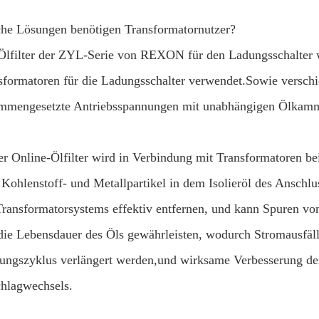
he Lösungen benötigen Transformatornutzer?
Ölfilter der ZYL-Serie von REXON für den Ladungsschalter w
sformatoren für die Ladungsschalter verwendet.Sowie versc
mmengesetzte Antriebsspannungen mit unabhängigen Ölkamm
er Online-Ölfilter wird in Verbindung mit Transformatoren 
e Kohlenstoff- und Metallpartikel in dem Isolieröl des Ansch
Transformatorsystems effektiv entfernen, und kann Spuren vo
die Lebensdauer des Öls gewährleisten, wodurch Stromausfäll
ungszyklus verlängert werden,und wirksame Verbesserung der 
hlagwechsels.